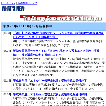
ECCJ Home
|
新着情報トップ
平成28年(2016年)06月新着情報
[06/30]
【明日】平成27年度「診断プロフェッショナル」認定試験の合格発表を
行います。（7月1日9:00掲載予定）
明日、平成27年度「診断プロフェッショナル」認定試験の合格発表を行
います。7月1日9:00に掲載を予定しています。
[06/21]
賛助会員専用Webサイトに「IoTから見たビル系省エネと実務（実務
編）」技術講座の資料を掲載しました。
賛助会員専用Webサイトに6月10日に実施した標記講座の資料を掲載しま
した。 主な内容は、ビル空調システムへのIot導入の具体的制御方法、業
務用ビルへのIot導入時の検討事項（サービス構成要素・留意点・スケジ
ュール）、Iotベンチャー企業の協業による共同提案・共同運営による新
たなビネスモデルの実際等です。
[06/15]
平成28年度「エネルギー管理士試験」受験申込み受付終了
8月7日(日)に実施する平成28年度「エネルギー管理士試験」の受験申込
み受付につきましては、6月14日(火)をもって全て終了しました。
[06/14]
平成28年度「エネルギー管理士試験」受験申込み受付締切
8月7日(日)に実施する平成28年度「エネルギー管理士試験」の受験申込
み受付について、インターネットによる申込み受付は、6月13日(月)まで