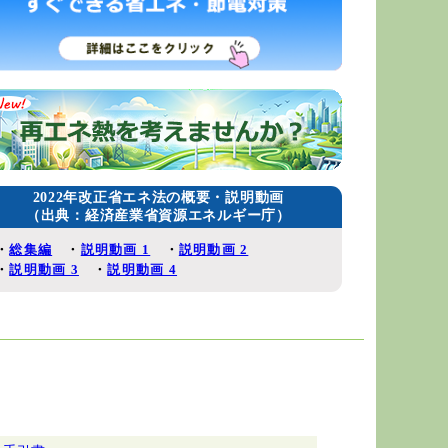
2022年改正省エネ法の概要・説明動画
（出典：経済産業省資源エネルギー庁）
・
総集編
・
説明動画 1
・
説明動画 2
・
説明動画 3
・
説明動画 4