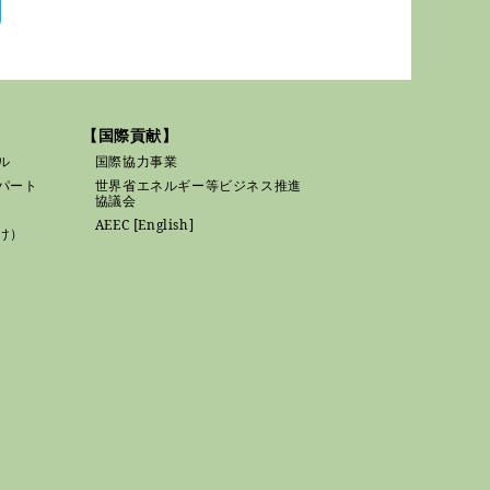
【国際貢献】
ル
国際協力事業
パート
世界省エネルギー等ビジネス推進
協議会
AEEC [English]
け）