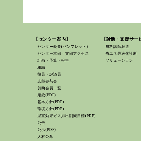
【センター案内】
【診断・支援サービ
センター概要(パンフレット)
無料講師派遣
センター本部・支部アクセス
省エネ最適化診断
計画・予算・報告
ソリューション
組織
役員・評議員
支部参与会
賛助会員一覧
定款(PDF)
基本方針(PDF)
環境方針(PDF)
温室効果ガス排出削減目標(PDF)
公告
公示(PDF)
人材公募