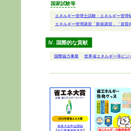
国家試験等
エネルギー管理士試験・エネルギー管理
エネルギー管理講習「新規講習」「資質
Ⅳ. 国際的な貢献
国際協力事業
世界省エネルギー等ビジ
2026年度省エネ大賞
発表大会申込開始
【
全応募事例集販売
】