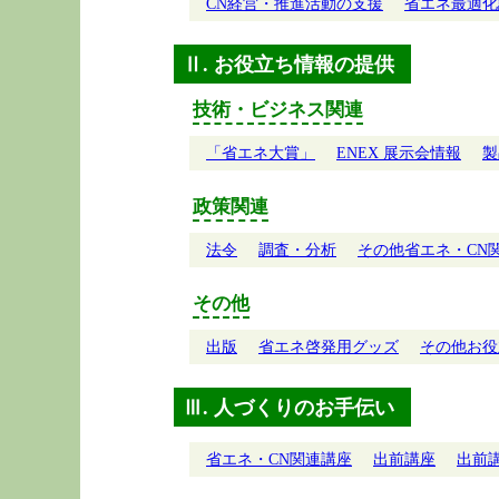
CN経営・推進活動の支援
省エネ最適化
Ⅱ. お役立ち情報の提供
技術・ビジネス関連
「省エネ大賞」
ENEX 展示会情報
製
政策関連
法令
調査・分析
その他省エネ・CN
その他
出版
省エネ啓発用グッズ
その他お役
Ⅲ. 人づくりのお手伝い
省エネ・CN関連講座
出前講座
出前