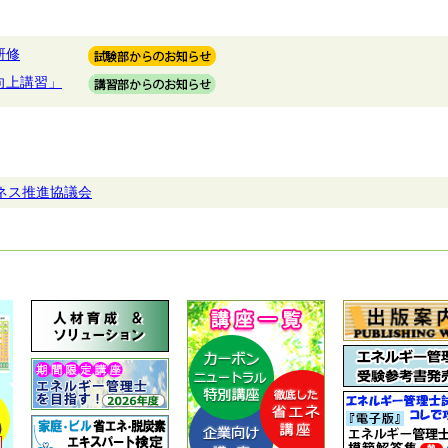
研修
向上講習」
ネス推進協議会