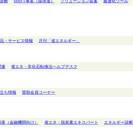
診断
SHIFT事業（環境省）
ソリューション提案
最適化ツール
品・サービス情報
月刊「省エネルギー」
関連
省エネ・非化石転換法ヘルプデスク
立ち情報
賛助会員コーナー
講座（金融機関向け）
省エネ・脱炭素エキスパート
エネルギー診断