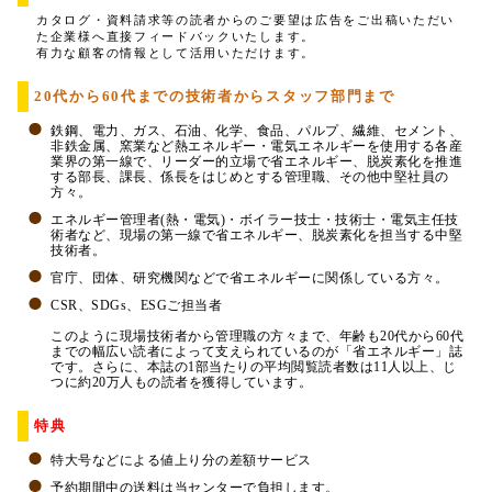
カタログ・資料請求等の読者からのご要望は広告をご出稿いただい
た企業様へ直接フィードバックいたします。
有力な顧客の情報として活用いただけます。
20代から60代までの技術者からスタッフ部門まで
鉄鋼、電力、ガス、石油、化学、食品、パルプ、繊維、セメント、
非鉄金属、窯業など熱エネルギー・電気エネルギーを使用する各産
業界の第一線で、リーダー的立場で省エネルギー、脱炭素化を推進
する部長、課長、係長をはじめとする管理職、その他中堅社員の
方々。
エネルギー管理者(熱・電気)・ボイラー技士・技術士・電気主任技
術者など、現場の第一線で省エネルギー、脱炭素化を担当する中堅
技術者。
官庁、団体、研究機関などで省エネルギーに関係している方々。
CSR、SDGs、ESGご担当者
このように現場技術者から管理職の方々まで、年齢も20代から60代
までの幅広い読者によって支えられているのが「省エネルギー」誌
です。さらに、本誌の1部当たりの平均閲覧読者数は11人以上、じ
つに約20万人もの読者を獲得しています。
特典
特大号などによる値上り分の差額サービス
予約期間中の送料は当センターで負担します。