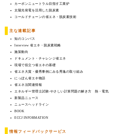
カーボンニュートラル目指す工業炉
太陽光発電を活用した脱炭素
コールドチェーンの省エネ・脱炭素技術
主な連載記事
知のコンパス
Interview 省エネ・脱炭素戦略
施策動向
ドキュメント・チャレンジ省エネ
現場で役立つ省エネの基礎
省エネ大賞・優秀事例にみる秀逸の取り組み
にっぽん省エネ物語
省エネ法関連情報
エネルギー管理士試験-やさしい計算問題の解き方 熱・電気
新製品ニュース
ニュースヘッドライン
BOOK
ECCJ INFORMATION
情報フィードバックサービス