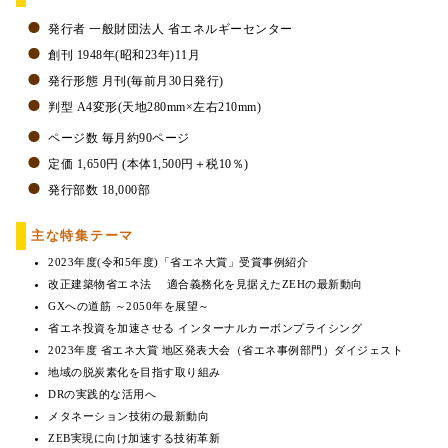
発行者 一般財団法人 省エネルギーセンター
創刊 1948年(昭和23年)11月
発行形態 月刊(毎前月30日発行)
判型 A4変形(天地280mm×左右210mm)
ページ数 毎月約90ページ
定価 1,650円 (本体1,500円＋税10％)
発行部数 18,000部
主な特集テーマ
2023年度(令和5年度)「省エネ大賞」受賞事例紹介
改正建築物省エネ法 適合義務化を見据えたZEHの最新動向
GXへの道筋 ～2050年を展望～
省エネ投資を加速させる インターナルカーボンプライシング
2023年度 省エネ大賞 地区発表大会（省エネ事例部門）ダイジェスト
地域の脱炭素化を目指す取り組み
DRの実践的な活用へ
メタネーション技術の最新動向
ZEB実現に向け加速する技術革新