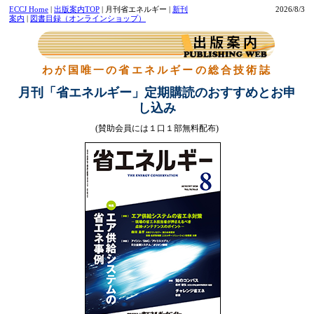
ECCJ Home
|
出版案内TOP
| 月刊省エネルギー |
新刊
2026/8/3
案内
|
図書目録（オンラインショップ）
わが国唯一の省エネルギーの総合技術誌
月刊「省エネルギー」定期購読のおすすめとお申
し込み
(賛助会員には１口１部無料配布)