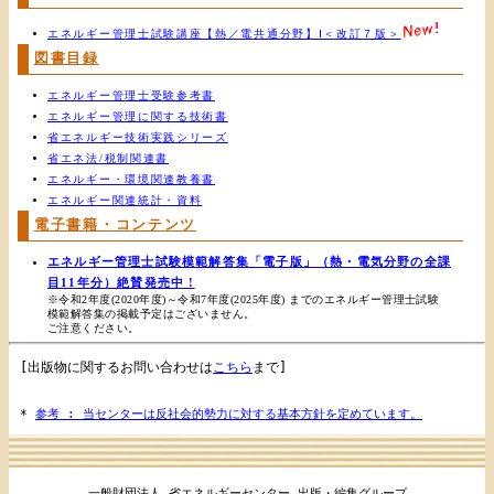
エネルギー管理士試験講座【熱／電共通分野】Ⅰ＜改訂７版＞
図書目録
エネルギー管理士受験参考書
エネルギー管理に関する技術書
省エネルギー技術実践シリーズ
省エネ法/税制関連書
エネルギー・環境関連教養書
エネルギー関連統計・資料
電子書籍・コンテンツ
エネルギー管理士試験模範解答集「電子版」（熱・電気分野の全課
目11年分）絶賛発売中 !
※令和2年度(2020年度)～令和7年度(2025年度) までのエネルギー管理士試験
模範解答集の掲載予定はございません。
ご注意ください。
[出版物に関するお問い合わせは
こちら
まで]
*
参考 : 当センターは反社会的勢力に対する基本方針を定めています。
一般財団法人 省エネルギーセンター 出版・編集グループ