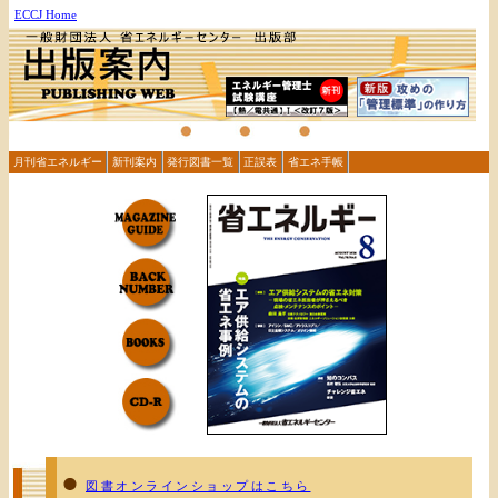
ECCJ Home
月刊省エネルギー
新刊案内
発行図書一覧
正誤表
省エネ手帳
図書オンラインショップはこちら