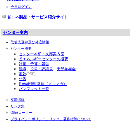
会員ログイン
省エネ製品・サービス紹介サイト
センター案内
取引先登録及び発注情報
センター概要
センター本部・支部案内図
省エネルギーセンターの概要
計画・予算・報告
組織
、
役員・評議員
、
支部参与会
定款
(PDF)
公告
E-mail情報発信（メルマガ）
パンフレット一覧
支部情報
リンク集
Q&Aコーナー
プライバシーポリシー、リンク、著作権等について