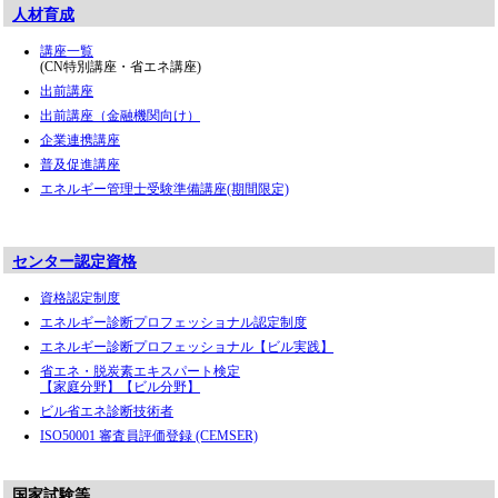
人材育成
講座一覧
(CN特別講座・省エネ講座)
出前講座
出前講座（金融機関向け）
企業連携講座
普及促進講座
エネルギー管理士受験準備講座(期間限定)
センター認定資格
資格認定制度
エネルギー診断プロフェッショナル認定制度
エネルギー診断プロフェッショナル【ビル実践】
省エネ・脱炭素エキスパート検定
【家庭分野】【ビル分野】
ビル省エネ診断技術者
ISO50001 審査員評価登録 (CEMSER)
国家試験等