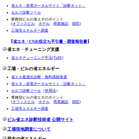
省エネ・節電ポータルサイト「診断ネット」
セルフ診断ツール
業種別ビルの省エネのポイント
(
オフィスビル
、
ホテル
、
商業施設
、
病院
)
工場等エネルギー調査
【
省エネ・CNお役立ち手引書・調査報告書
】
省エネ・チューニング支援
省エネチューニング手法(TuBE)
工場・ビルの省エネルギー
省エネ最適化診断・無料講師派遣
省エネ・節電ポータルサイト「診断ネット」
セルフ診断ツール
（
使用法
）
業種別ビルの省エネのポイント
(
オフィスビル
、
ホテル
、
商業施設
、
病院
)
工場等エネルギー調査
ビル省エネ診断技術者 公開サイト
工場現地調査について
荷主の省エネルギー