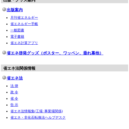
出版・グッズ案内
出版案内
月刊省エネルギー
省エネルギー手帳
一般図書
電子書籍
省エネ計算アプリ
省エネ啓発グッズ（ポスター、ワッペン、垂れ幕他）
省エネ法関係情報
省エネ法
法 律
政 令
省 令
告 示
省エネ法情報集(工場･事業場関係)
省エネ・非化石転換法ヘルプデスク