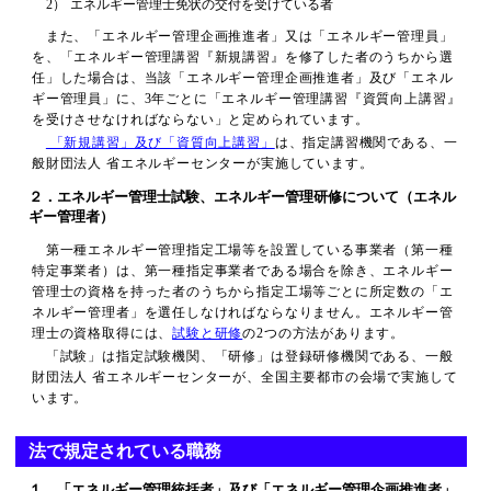
2）
エネルギー管理士免状の交付を受けている者
また、「エネルギー管理企画推進者」又は「エネルギー管理員」
を、「エネルギー管理講習『新規講習』を修了した者のうちから選
任」した場合は、当該「エネルギー管理企画推進者」及び「エネル
ギー管理員」に、3年ごとに「エネルギー管理講習『資質向上講習』
を受けさせなければならない」と定められています。
「新規講習」及び「資質向上講習」
は、指定講習機関である、一
般財団法人 省エネルギーセンターが実施しています。
２．エネルギー管理士試験、エネルギー管理研修について（エネル
ギー管理者）
第一種エネルギー管理指定工場等を設置している事業者（第一種
特定事業者）は、第一種指定事業者である場合を除き、エネルギー
管理士の資格を持った者のうちから指定工場等ごとに所定数の「エ
ネルギー管理者」を選任しなければならなりません。エネルギー管
理士の資格取得には、
試験と研修
の2つの方法があります。
「試験」は指定試験機関、「研修」は登録研修機関である、一般
財団法人 省エネルギーセンターが、全国主要都市の会場で実施して
います。
法で規定されている職務
１．「エネルギー管理統括者」及び「エネルギー管理企画推進者」