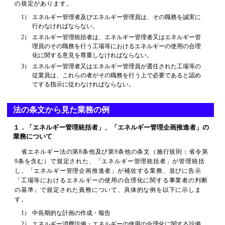
の規定があります。
1）
エネルギー管理者及びエネルギー管理員は、その職務を誠実に
行わなければならない。
2）
エネルギー管理統括者は、エネルギー管理者又はエネルギー管
理員のその職務を行う工場等におけるエネルギーの使用の合理
化に関する意見を尊重しなければならない。
3）
エネルギー管理者又はエネルギー管理員が選任された工場等の
従業員は、これらの者がその職務を行う上で必要であると認め
てする指示に従わなければならない。
法の条文から見た業務の例
１．「エネルギー管理統括者」、「エネルギー管理企画推進者」の
業務について
省エネルギー法の第8条他及び第9条他の条文（施行規則：省令第
9条を含む）で規定された、「エネルギー管理統括者」が管理統括
し、「エネルギー管理企画推進者」が補佐する業務、並びに告示
「工場等におけるエネルギーの使用の合理化に関する事業者の判断
の基準」で規定された責務について、具体的な例を以下に示しま
す。
1）
中長期的な計画の作成・報告
2）
エネルギー消費設備・エネルギーの使用の合理化に関する設備