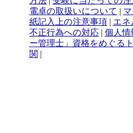
方法
|
受験に当たっての注
電卓の取扱いについて
|
マ
紙記入上の注意事項
|
エネ
不正行為への対応
|
個人情
ー管理士」資格をめぐる
関
|