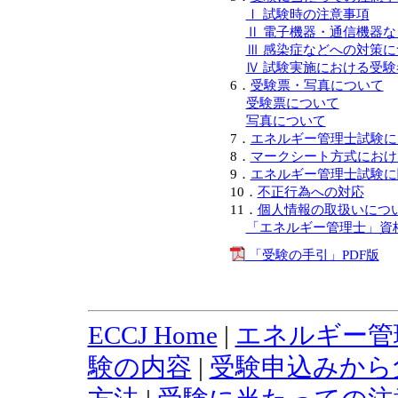
Ⅰ 試験時の注意事項
Ⅱ 電子機器・通信機器
Ⅲ 感染症などへの対策に
Ⅳ 試験実施における受
6．
受験票・写真について
受験票について
写真について
7．
エネルギー管理士試験に
8．
マークシート方式におけ
9．
エネルギー管理士試験に
10．
不正行為への対応
11．
個人情報の取扱いにつ
「エネルギー管理士」資
「受験の手引」PDF版
ECCJ Home
|
エネルギー管
験の内容
|
受験申込みから