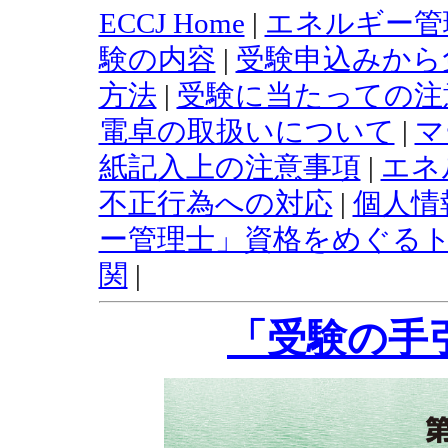
ECCJ Home
|
エネルギー管
験の内容
|
受験申込みから
方法
|
受験に当たっての注
電卓の取扱いについて
|
マ
紙記入上の注意事項
|
エネ
不正行為への対応
|
個人情
ー管理士」資格をめぐる
関
|
「受験の手