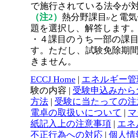
で施行されている法令が
（注2）
熱分野課目
と電気
題を選択し、解答します
・４課目のうち一部の課
す。ただし、試験免除期
きません。
ECCJ Home
|
エネルギー管
験の内容 |
受験申込みから
方法
|
受験に当たっての注
電卓の取扱いについて
|
マ
紙記入上の注意事項
|
エネ
不正行為への対応
|
個人情