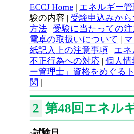
ECCJ Home
|
エネルギー管
験の内容 |
受験申込みから
方法
|
受験に当たっての注
電卓の取扱いについて
|
マ
紙記入上の注意事項
|
エネ
不正行為への対応
|
個人情
ー管理士」資格をめぐる
関
|
2
第48回エネル
試験日