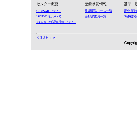
センター概要
登録承認情報
基準・
CEMSARについて
承認研修コース一覧
審査員登
ISO50001について
登録審査員一覧
研修機関
ISO50001の関連規格について
ECCJ Home
Copyri