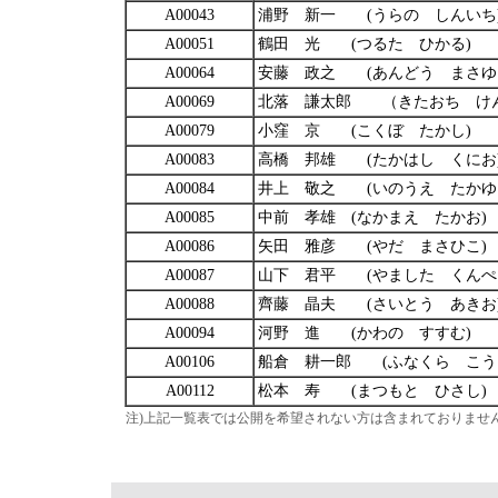
A00043
浦野 新一 (うらの しんいち
A00051
鶴田 光 (つるた ひかる)
A00064
安藤 政之 (あんどう まさゆ
A00069
北落 謙太郎 （きたおち け
A00079
小窪 京 (こくぼ たかし)
A00083
高橋 邦雄 (たかはし くにお
A00084
井上 敬之 (いのうえ たかゆ
A00085
中前 孝雄 (なかまえ たかお)
A00086
矢田 雅彦 (やだ まさひこ)
A00087
山下 君平 (やました くんぺ
A00088
齊藤 晶夫 (さいとう あきお
A00094
河野 進 (かわの すすむ)
A00106
船倉 耕一郎 (ふなくら こう
A00112
松本 寿 (まつもと ひさし)
注)上記一覧表では公開を希望されない方は含まれておりませ