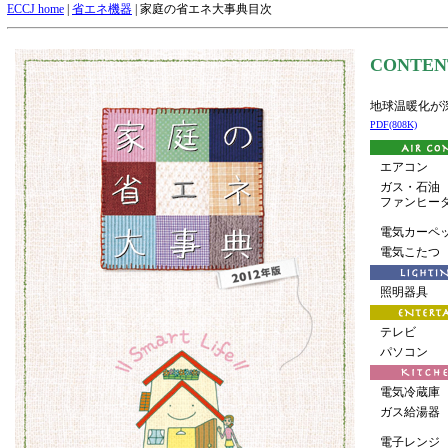
ECCJ home
|
省エネ機器
| 家庭の省エネ大事典目次
CONTEN
地球温暖化が
PDF(808K)
エアコン
ガス・石油
ファンヒー
電気カーペ
電気こたつ
照明器具
テレビ
パソコン
電気冷蔵庫
ガス給湯器
電子レンジ