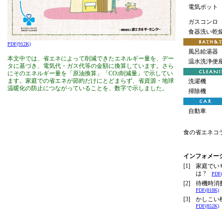
電気ポット
ガスコンロ
食器洗い乾
PDF(912K)
風呂給湯器
本文中では、省エネによって削減できたエネルギー量を、デー
温水洗浄便
タに基づき、電気代・ガス代等の金額に換算しています。さら
にそのエネルギー量を「原油換算」「CO
削減量」で示してい
2
ます。家庭での省エネが節約だけにとどまらず、省資源・地球
洗濯機
温暖化の防止につながっていることを、数字で示しました。
掃除機
自動車
食の省エネコ
インフォメー
[1]
家庭でい
は ?
PDF(
[2]
待機時消
PDF(818K)
[3]
かしこい
PDF(852K)