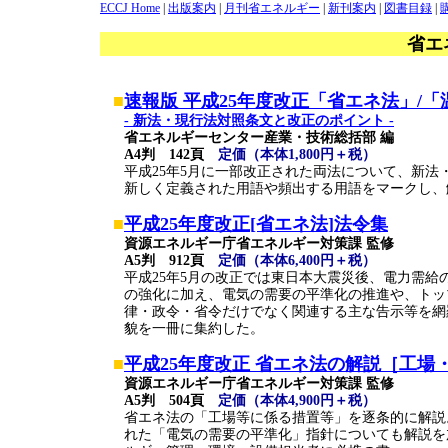
ECCJ Home
|
出版案内
|
月刊省エネルギー
|
新刊案内
|
図書目録
|
省エ
■
速報版 平成25年度改正「省エネ法」/「
- 新法・現行法対照条文と改正のポイント -
省エネルギーセンター産業・技術総括部 編
A4判 142頁
定価（本体1,800円＋税）
平成25年5月に一部改正された両法について、新
新しく定義された用語や頻出する用語をマークし、
■
平成25年度改正[省エネ法]法令集
資源エネルギー庁省エネルギー対策課 監修
A5判 912頁
定価（本体6,400円＋税）
平成25年5月の改正では東日本大震災後、電力需
の強化に加え、電気の需要の平準化の推進や、トッ
律・政令・省令だけでなく関連する主な告示等を網
貌を一冊に集約した。
■
平成25年度改正 省エネ法の解説［工場
資源エネルギー庁省エネルギー対策課 監修
A5判 504頁
定価（本体4,900円＋税）
省エネ法の「工場等に係る措置等」を逐条的に解説
れた「電気の需要の平準化」指針についても解説を