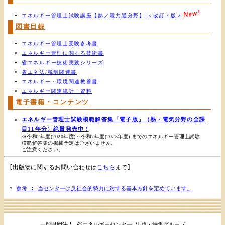
エネルギー管理士試験講座【熱／電共通分野】Ⅰ＜改訂７版＞
図書目録
エネルギー管理士受験参考書
エネルギー管理に関する技術書
省エネルギー技術実践シリーズ
省エネ法/税制関連書
エネルギー・環境関連教養書
エネルギー関連統計・資料
電子書籍・コンテンツ
エネルギー管理士試験模範解答集「電子版」（熱・電気分野の全課
目11年分）絶賛発売中 !
※令和2年度(2020年度)～令和7年度(2025年度) までのエネルギー管理士試験
模範解答集の掲載予定はございません。
ご注意ください。
[出版物に関するお問い合わせは
こちら
まで]
*
参考 : 当センターは反社会的勢力に対する基本方針を定めています。
一般財団法人 省エネルギーセンター 出版・編集グループ