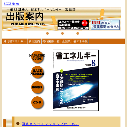
ECCJ Home
月刊省エネルギー
新刊案内
発行図書一覧
正誤表
省エネ手帳
図書オンラインショップはこちら