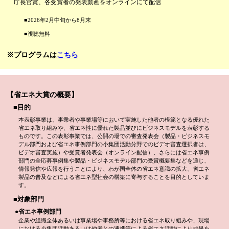
庁長官賞、各受賞者の発表動画をオンラインにて配信
■2026年2月中旬から8月末
■視聴無料
※プログラムは
こちら
【省エネ大賞の概要】
■目的
本表彰事業は、事業者や事業場等において実施した他者の模範となる優れた
省エネ取り組みや、省エネ性に優れた製品並びにビジネスモデルを表彰する
ものです。この表彰事業では、公開の場での審査発表会（製品・ビジネスモ
デル部門および省エネ事例部門の小集団活動分野でのビデオ審査選択者は、
ビデオ審査実施）や受賞者発表会（オンライン配信）、さらには省エネ事例
部門の全応募事例集や製品・ビジネスモデル部門の受賞概要集などを通じ、
情報発信や広報を行うことにより、わが国全体の省エネ意識の拡大、省エネ
製品の普及などによる省エネ型社会の構築に寄与することを目的としていま
す。
■対象部門
●省エネ事例部門
企業や組織全体あるいは事業場や事務所等における省エネ取り組みや、現場
における小集団活動あるいは他者との連携等による省エネ活動により成果を