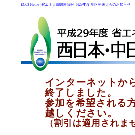
ECCJ Home
|
省エネ大賞関連情報
|
H29年度 地区発表大会のお知らせ
インターネットか
終了しました。
参加を希望される
越しください。
（割引は適用されま