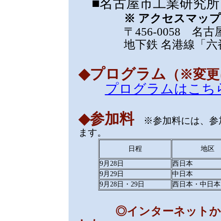
■名古屋市工業研究所 
※ アクセスマップ
〒456-0058 名古屋
地下鉄 名港線「六番町
◆プログラム
（※変更
プログラムはこち
◆参加料
※参加料には、参
ます。
日程
地区
9月28日
西日本
9月29日
中日本
9月28日・29日
西日本・中日本
◎インターネットから